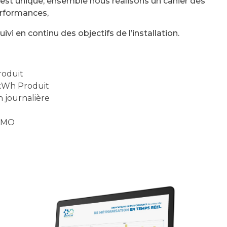
 est unique, ensemble nous réalisons un cahier des
erformances,
vi en continu des objectifs de l’installation.
oduit
kWh Produit
n journalière
e MO