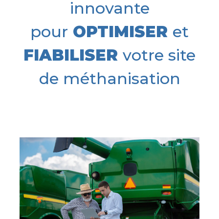
innovante
pour
OPTIMISER
et
FIABILISER
votre site
de méthanisation