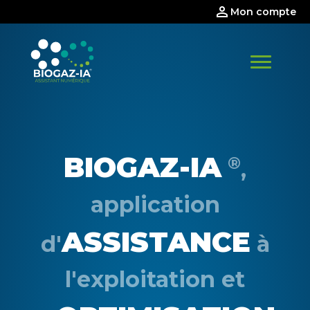
Skip
Mon compte
to
content
BIOGAZ-IA
®
,
application
ASSISTANCE
d'
à
l'exploitation et